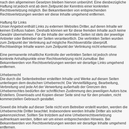
nach den allgemeinen Gesetzen bleiben hiervon unberührt. Eine diesbezügliche
Haftung ist jedoch erst ab dem Zeitpunkt der Kenntnis einer konkreten
Rechtsverletzung möglich. Bei Bekanntwerden von entsprechenden
Rechtsverletzungen werden wir diese Inhalte umgehend entfernen.
Haftung für Links
Unser Angebot enthält Links zu externen Websites Dritter, auf deren Inhalte wir
keinen Einfluss haben. Deshalb können wir für diese fremden Inhalte auch keine
Gewähr übernehmen. Für die Inhalte der verlinkten Seiten ist stets der jeweilige
Anbieter oder Betreiber der Seiten verantwortlich. Die verlinkten Seiten wurden
zum Zeitpunkt der Verlinkung auf mögliche Rechtsverstöße überprüft.
Rechtswidrige Inhalte waren zum Zeitpunkt der Verlinkung nicht erkennbar.
Eine permanente inhaltliche Kontrolle der verlinkten Seiten ist jedoch ohne
konkrete Anhaltspunkte einer Rechtsverletzung nicht zumutbar. Bei
Bekanntwerden von Rechtsverletzungen werden wir derartige Links umgehend
entfernen.
Urheberrecht
Die durch die Seitenbetreiber erstellten Inhalte und Werke auf diesen Seiten
unterliegen dem deutschen Urheberrecht. Die Vervielfältigung, Bearbeitung,
Verbreitung und jede Art der Verwertung außerhalb der Grenzen des
Urheberrechtes bedürfen der schriftlichen Zustimmung des jeweiligen Autors bzw.
Erstellers. Downloads und Kopien dieser Seite sind nur für den privaten, nicht
kommerziellen Gebrauch gestattet.
Soweit die Inhalte auf dieser Seite nicht vom Betreiber erstellt wurden, werden die
Urheberrechte Dritter beachtet. Insbesondere werden Inhalte Dritter als solche
gekennzeichnet. Sollten Sie trotzdem auf eine Urheberrechtsverletzung
aufmerksam werden, bitten wir um einen entsprechenden Hinweis. Bei
Bekanntwerden von Rechtsverletzungen werden wir derartige Inhalte umgehend
entfernen.